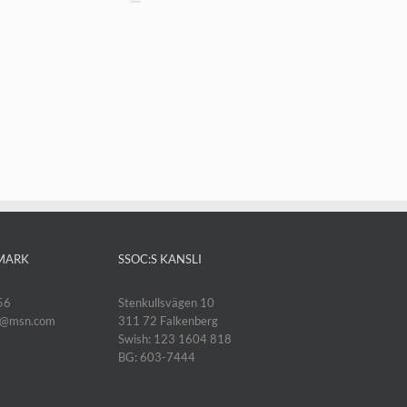
MARK
SSOC:S KANSLI
56
Stenkullsvägen 10
k@msn.com
311 72 Falkenberg
Swish: 123 1604 818
BG: 603-7444