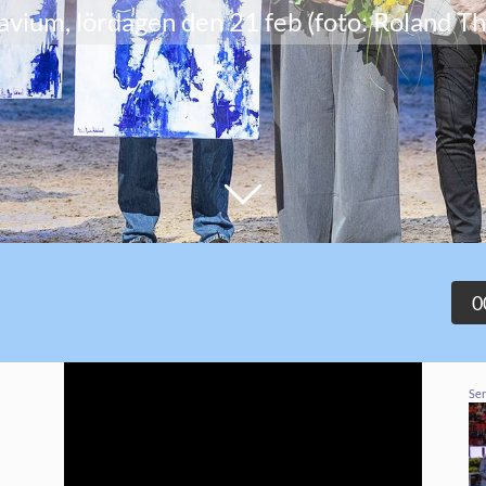
avium, lördagen den 21 feb (foto: Roland T
0
Sen