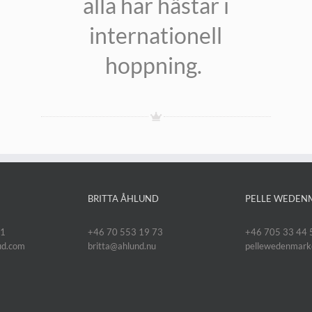
alla har hästar i
internationell
hoppning.
BRITTA ÅHLUND
PELLE WEDEN
11
+46 70 553 19 73
+46 705 33 44 
oud.com
britta@ahlund.nu
pellewedenmar