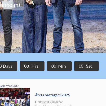
hunholm)
0
Days
0
0
Hrs
0
0
Min
0
0
Sec
aste från SSOC:
Årets hästägare 2025
Grattis till Vinnarna!