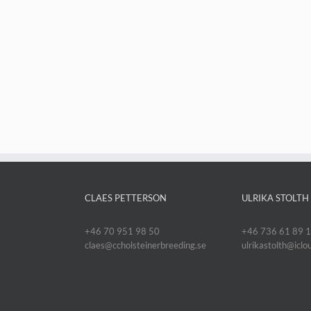
CLAES PETTERSON
ULRIKA STOLTH
+46 70 951 98 50
+46 736 61 89 
claes@ccholsteinerbreeding.se
ulrikastolth@icl