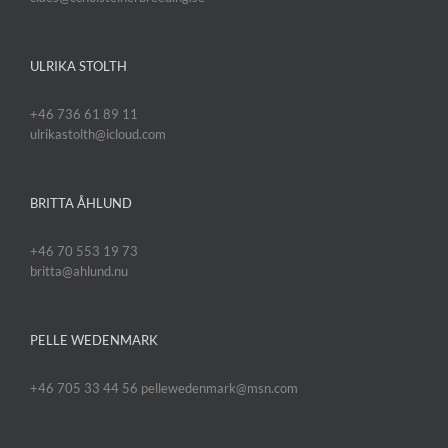
ULRIKA STOLTH
+46 736 61 89 11
ulrikastolth@icloud.com
BRITTA ÅHLUND
+46 70 553 19 73
britta@ahlund.nu
PELLE WEDENMARK
+46 705 33 44 56 pellewedenmark@msn.com