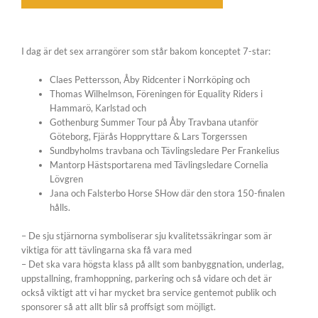
I dag är det sex arrangörer som står bakom konceptet 7-star:
Claes Pettersson, Åby Ridcenter i Norrköping och
Thomas Wilhelmson, Föreningen för Equality Riders i
Hammarö, Karlstad och
Gothenburg Summer Tour på Åby Travbana utanför
Göteborg, Fjärås Hoppryttare & Lars Torgerssen
Sundbyholms travbana och Tävlingsledare Per Frankelius
Mantorp Hästsportarena med Tävlingsledare Cornelia
Lövgren
Jana och Falsterbo Horse SHow där den stora 150-finalen
hålls.
– De sju stjärnorna symboliserar sju kvalitetssäkringar som är
viktiga för att tävlingarna ska få vara med
– Det ska vara högsta klass på allt som banbyggnation, underlag,
uppstallning, framhoppning, parkering och så vidare och det är
också viktigt att vi har mycket bra service gentemot publik och
sponsorer så att allt blir så proffsigt som möjligt.