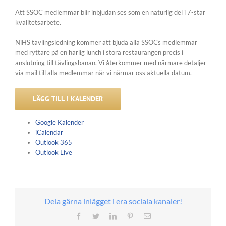
Att SSOC medlemmar blir inbjudan ses som en naturlig del i 7-star
kvalitetsarbete.
NiHS tävlingsledning kommer att bjuda alla SSOCs medlemmar
med ryttare på en härlig lunch i stora restaurangen precis i
anslutning till tävlingsbanan. Vi återkommer med närmare detaljer
via mail till alla medlemmar när vi närmar oss aktuella datum.
LÄGG TILL I KALENDER
Google Kalender
iCalendar
Outlook 365
Outlook Live
Dela gärna inlägget i era sociala kanaler!
Facebook
Twitter
LinkedIn
Pinterest
E-
post