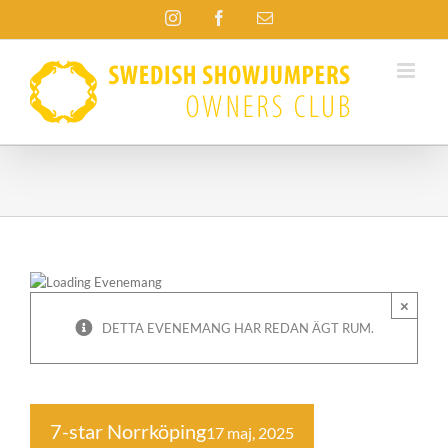
Fortsätt
Instagram
Facebook
E-
till
post
innehållet
×
DETTA EVENEMANG HAR REDAN ÄGT RUM.
7-star Norrköping
17 maj, 2025