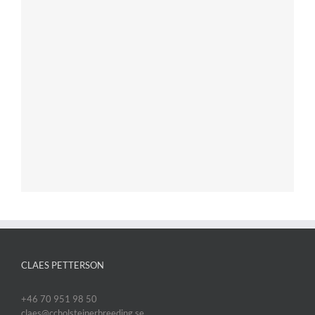
CLAES PETTERSON
+46 70 951 98 50
claes@ccholsteinerbreeding.se