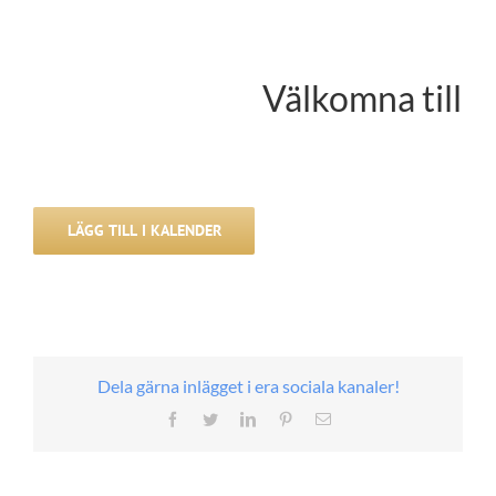
Välkomna till N
LÄGG TILL I KALENDER
Dela gärna inlägget i era sociala kanaler!
Facebook
Twitter
LinkedIn
Pinterest
E-
post