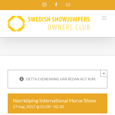
Fortsätt
Instagram
Facebook
E-
till
post
innehållet
×
DETTA EVENEMANG HAR REDAN ÄGT RUM.
Norrköping International Horse Show
27 maj, 2017 @ 01:00
-
02:30