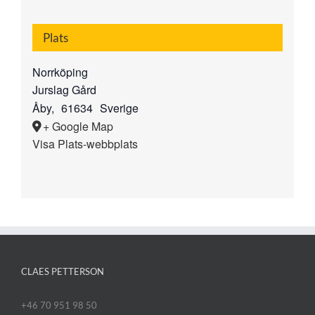
Plats
Norrköping
Jurslag Gård
Åby
,
61634
Sverige
+ Google Map
Visa Plats-webbplats
CLAES PETTERSON
+46 70 951 98 50