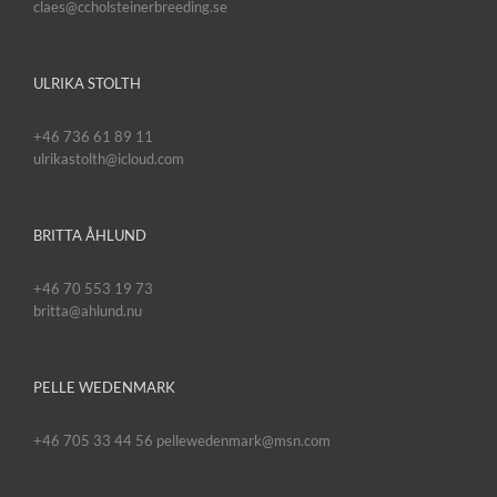
claes@ccholsteinerbreeding.se
ULRIKA STOLTH
+46 736 61 89 11
ulrikastolth@icloud.com
BRITTA ÅHLUND
+46 70 553 19 73
britta@ahlund.nu
PELLE WEDENMARK
+46 705 33 44 56 pellewedenmark@msn.com