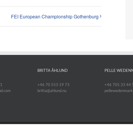
FEI European Championship Gothenburg
BRITTA ÅHLUND
PELLE WEDEN
11
+46 70 553 19 73
+46 705 33 44 
oud.com
britta@ahlund.nu
pellewedenmar
y Anzelius