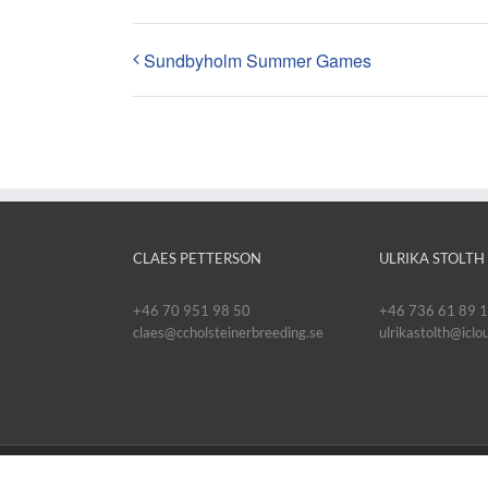
Sundbyholm Summer Games
CLAES PETTERSON
ULRIKA STOLTH
+46 70 951 98 50
+46 736 61 89 
claes@ccholsteinerbreeding.se
ulrikastolth@icl
Copyright 2014 SSOC | All Rights Reserved | Produced by
Tomm