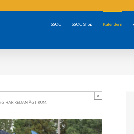
SSOC
SSOC Shop
Kalendern
×
G HAR REDAN ÄGT RUM.