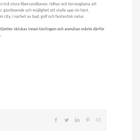
en två stora fibersandbanor, ridhus och terrängbana att
r, gästboende och möjlighet att stalla upp sin häst.
city, i närhet av bad, golf och fantastisk natur.
iljetter skickas innan tävlingen och anmälan måste därför
.
Facebook
Twitter
LinkedIn
Pinterest
E-
post