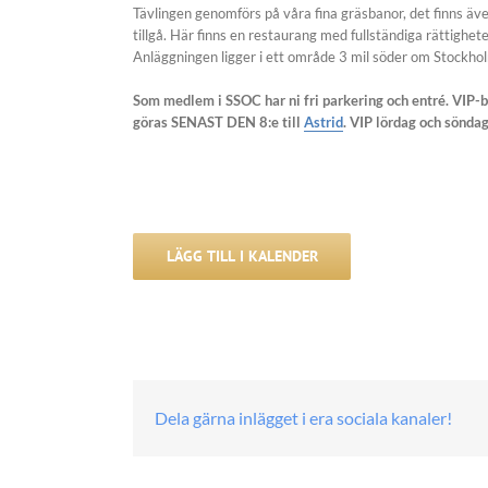
Tävlingen genomförs på våra fina gräsbanor, det finns äv
tillgå. Här finns en restaurang med fullständiga rättighete
Anläggningen ligger i ett område 3 mil söder om Stockholm 
Som medlem i SSOC har ni fri parkering och entré. VIP-b
göras SENAST DEN 8:e till
Astrid
. VIP lördag och söndag
LÄGG TILL I KALENDER
Dela gärna inlägget i era sociala kanaler!