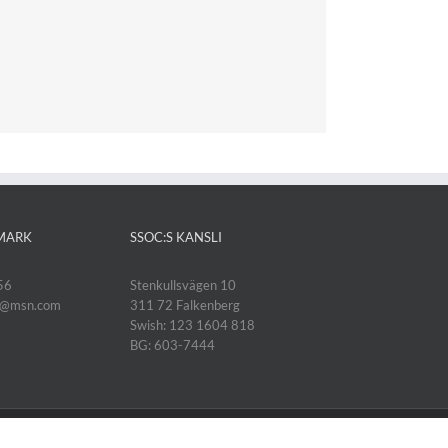
MARK
SSOC:S KANSLI
56
Stenkullsvägen 10
k@msn.com
311 72 Falkenberg
Swish: 123 1604 818
BG: 603-7444
Instagram
Facebook
E-