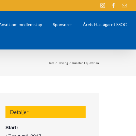
Instagram
Facebook
E-
post
Ansök om medlemskap
Sponsorer
Årets Hästägare i SSOC
Hem
/
Tävling
/
Runsten Equestrian
Detaljer
Start:
17 augusti, 2017