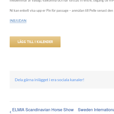
medlemmar är väldigt välkomna och har förstås fri entré, tillgång till VIP
Ni kan enkelt visa upp er Pin för passage – anmälan till Pelle senast de
INBJUDAN
LÄGG TILL I KALENDER
Dela gärna inlägget i era sociala kanaler!
ELMIA Scandinavian Horse Show
Sweden Internation