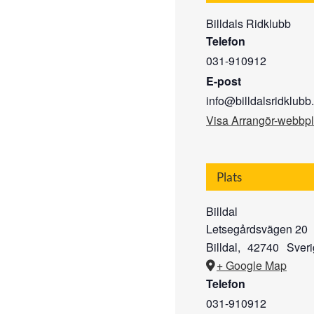
Billdals Ridklubb
Telefon
031-910912
E-post
info@billdalsridklub
Visa Arrangör-webbpl
Plats
Billdal
Letsegårdsvägen 20
Billdal
,
42740
Sver
+ Google Map
Telefon
031-910912