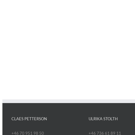
CLAES PETTERSON
ULRIKA STOLTH
+46 70 951 98 50
+46 736 61 89 11