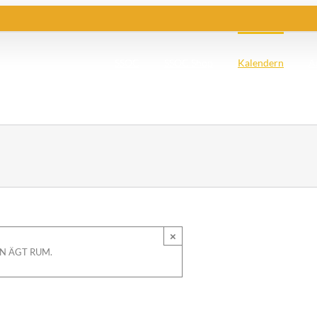
SSOC
SSOC Shop
Kalendern
A
×
N ÄGT RUM.