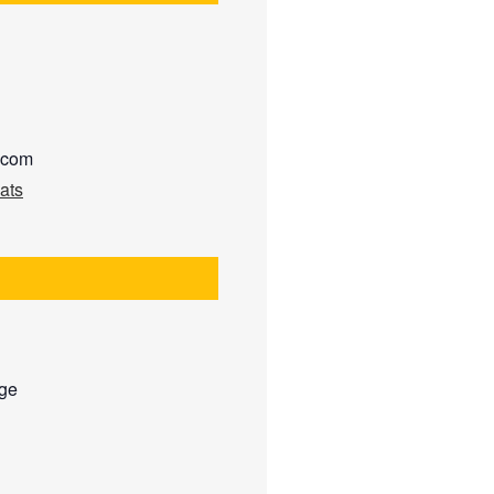
b.com
ats
ige