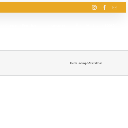
Instagram
Facebook
E-
post
nsök om medlemskap
Sponsorer
Årets Hästägare i SSOC
Hem
/
Tävling
/
SM i Billdal