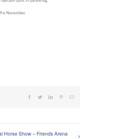
-läktare samt fri parkering.
n 9:e November.
Facebook
Twitter
LinkedIn
Pinterest
E-
post
al Horse Show – Friends Arena