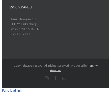
SSOC:S KANSLI
Stenkullsvägen 10
311 72 Falkenberg
Swish: 123 1604 818
BG: 603-7444
Copyright 2014 SSOC | All Rights Reserved | Produced by
Tommy
Anzelius
Instagram
Facebook
E-
post
Page load link