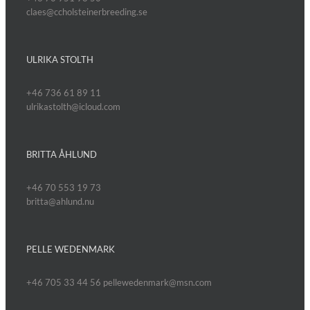
claes@ccholsteinerbreeding.se
ULRIKA STOLTH
+46 736 61 89 11
ulrikastolth@icloud.com
BRITTA ÅHLUND
+46 70 553 19 73
britta@ahlund.nu
PELLE WEDENMARK
+46 705 33 44 56 pellewedenmark@msn.com