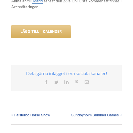
Anmälan till
Astrid
senast den 26:e juni. Lista kommer att finnas i
Accrediteringen.
LÄGG TILL I KALENDER
Dela gärna inlägget i era sociala kanaler!
Facebook
Twitter
LinkedIn
Pinterest
E-
post
Falsterbo Horse Show
Sundbyholm Summer Games