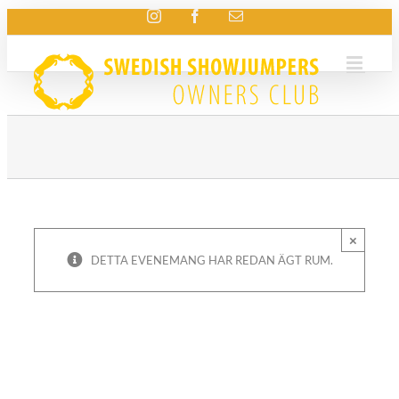
Instagram
Facebook
E-
Fortsätt
post
till
innehållet
×
DETTA EVENEMANG HAR REDAN ÄGT RUM.