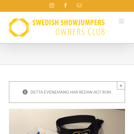
Fortsätt
Instagram
Facebook
E-
till
post
innehållet
×
DETTA EVENEMANG HAR REDAN ÄGT RUM.