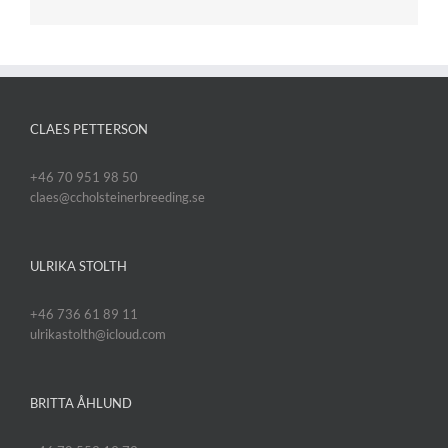
CLAES PETTERSON
+46 70 951 98 50
claes@ccholsteinerbreeding.se
ULRIKA STOLTH
+46 736 61 89 11
ulrikastolth@icloud.com
BRITTA ÅHLUND