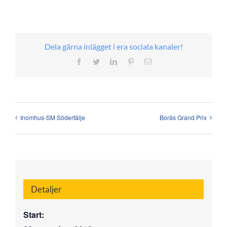
Dela gärna inlägget i era sociala kanaler!
Facebook
Twitter
LinkedIn
Pinterest
E-
post
Inomhus-SM Södertälje
Borås Grand Prix
Detaljer
Start: