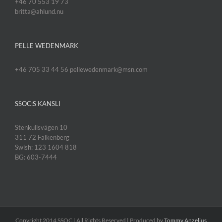
+46 70 553 19 73
britta@ahlund.nu
PELLE WEDENMARK
+46 705 33 44 56 pellewedenmark@msn.com
SSOC:S KANSLI
Stenkullsvägen 10
311 72 Falkenberg
Swish: 123 1604 818
BG: 603-7444
Copyright 2014 SSOC | All Rights Reserved | Produced by
Tommy Anzelius