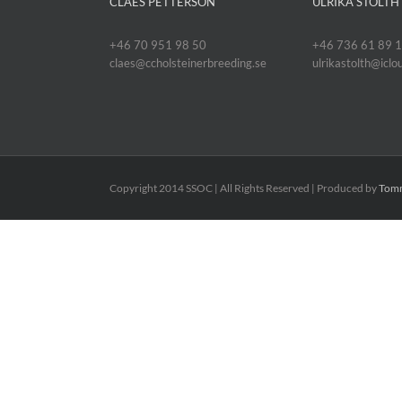
CLAES PETTERSON
ULRIKA STOLTH
+46 70 951 98 50
+46 736 61 89 
claes@ccholsteinerbreeding.se
ulrikastolth@icl
Copyright 2014 SSOC | All Rights Reserved | Produced by
Tomm