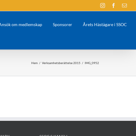
Instagram
Facebook
E-
post
Ansök om medlemskap
Sponsorer
Årets Hästägare i SSOC
Hem
/
Verksamhetsberättelse 2015
/
IMG_0952