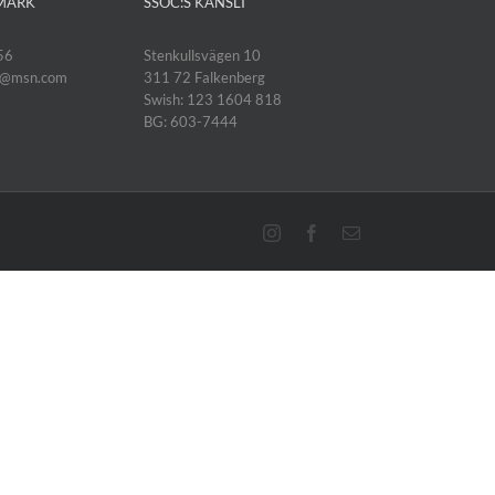
MARK
SSOC:S KANSLI
56
Stenkullsvägen 10
k@msn.com
311 72 Falkenberg
Swish: 123 1604 818
BG: 603-7444
Instagram
Facebook
E-
post