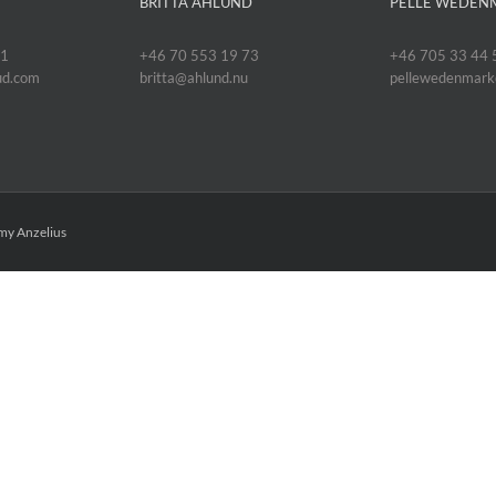
BRITTA ÅHLUND
PELLE WEDEN
11
+46 70 553 19 73
+46 705 33 44 
oud.com
britta@ahlund.nu
pellewedenmar
y Anzelius