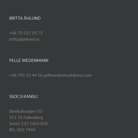
BRITTA ÅHLUND
+46 70 553 19 73
britta@ahlund.nu
PELLE WEDENMARK
+46 705 33 44 56 pellewedenmark@msn.com
SSOC:S KANSLI
Stenkullsvägen 10
311 72 Falkenberg
Swish: 123 1604 818
BG: 603-7444