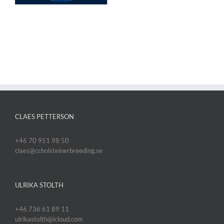
CLAES PETTERSON
+46 70 951 98 50
claes@ccholsteinerbreeding.se
ULRIKA STOLTH
+46 736 61 89 11
ulrikastolth@icloud.com