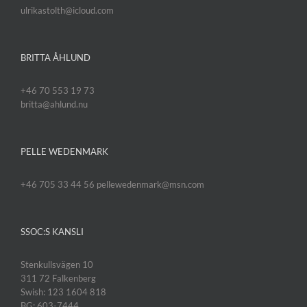
ulrikastolth@icloud.com
BRITTA ÅHLUND
+46 70 553 19 73
britta@ahlund.nu
PELLE WEDENMARK
+46 705 33 44 56 pellewedenmark@msn.com
SSOC:S KANSLI
Stenkullsvägen 10
311 72 Falkenberg
Swish: 123 1604 818
BG: 603-7444