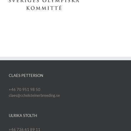
CLAES PETTERSON
+46 70 951 98 50
claes@ccholsteinerbreeding.se
ULRIKA STOLTH
+46 736 61 89 11