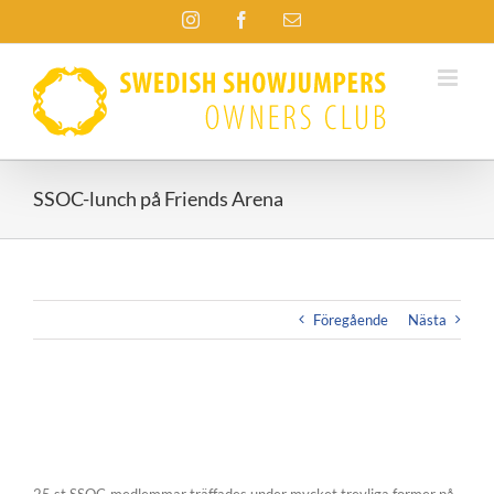
Fortsätt
Instagram
Facebook
E-
till
post
innehållet
SSOC-lunch på Friends Arena
Föregående
Nästa
View
Larger
Image