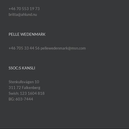
+46 70 553 19 73
britta@ahlund.nu
PELLE WEDENMARK
+46 705 33 44 56 pellewedenmark@msn.com
SSOC:S KANSLI
Stenkullsvägen 10
311 72 Falkenberg
Swish: 123 1604 818
BG: 603-7444