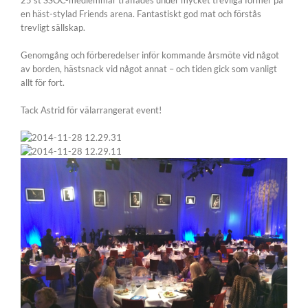
25 st SSOC-medlemmar träffades under mycket trevliga former på
en häst-stylad Friends arena. Fantastiskt god mat och förstås
trevligt sällskap.
Genomgång och förberedelser inför kommande årsmöte vid något
av borden, hästsnack vid något annat – och tiden gick som vanligt
allt för fort.
Tack Astrid för välarrangerat event!