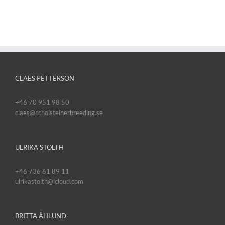
CLAES PETTERSON
+46 70 951 98 50
claes@ccholsteinerbreeding.se
ULRIKA STOLTH
+46 736 61 89 11
ulrikastolth@icloud.com
BRITTA ÅHLUND