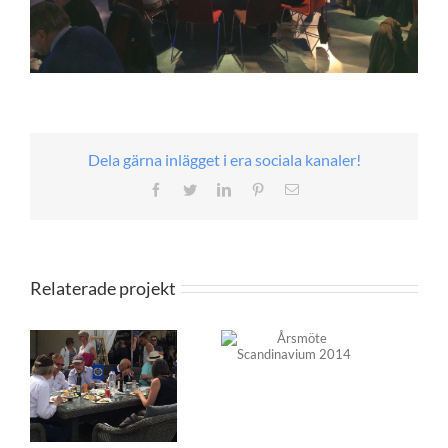
Dela gärna inlägget i era sociala kanaler!
Facebook
Twitter
LinkedIn
Pinterest
E-
post
Relaterade projekt
Årsmöte
Scandinavium
2014