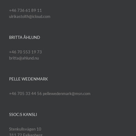
+46 736 61 89 11
ulrikastolth@icloud.com
BRITTA ÅHLUND
+46 70 553 19 73
britta@ahlund.nu
PELLE WEDENMARK
+46 705 33 44 56 pellewedenmark@msn.com
SSOC:S KANSLI
Stenkullsvägen 10
311 72 Falkenberg