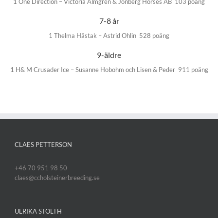
1 One Direction – Victoria Almgren & Jönberg Horses AB 103 poäng
7-8 år
1 Thelma Hästak – Astrid Ohlin 528 poäng
9-äldre
1 H& M Crusader Ice – Susanne Hobohm och Lisen & Peder 911 poäng
CLAES PETTERSON
+46 70 951 98 50
claes@ccholsteinerbreeding.se
ULRIKA STOLTH