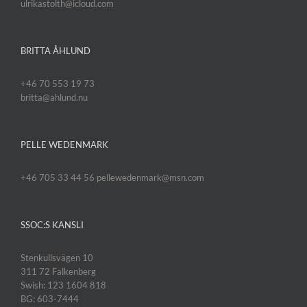
ulrikastolth@icloud.com
BRITTA ÅHLUND
+46 70 553 19 73
britta@ahlund.nu
PELLE WEDENMARK
+46 705 33 44 56 pellewedenmark@msn.com
SSOC:S KANSLI
Stenkullsvägen 10
311 72 Falkenberg
Swish: 123 1604 818
BG: 603-7444