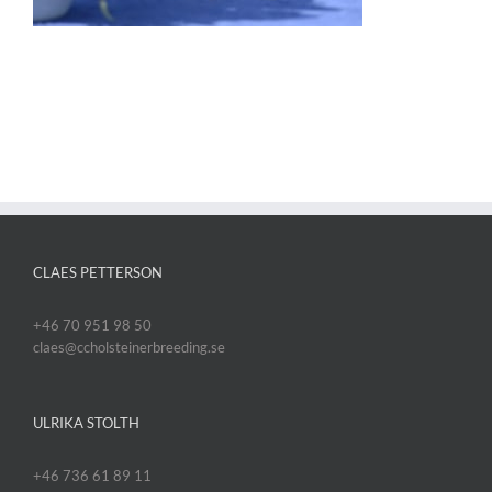
CLAES PETTERSON
+46 70 951 98 50
claes@ccholsteinerbreeding.se
ULRIKA STOLTH
+46 736 61 89 11