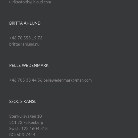
ulrikastolth@icloud.com
BRITTA ÅHLUND
+46 70 553 19 73
britta@ahlund.nu
PELLE WEDENMARK
+46 705 33 44 56 pellewedenmark@msn.com
SSOC:S KANSLI
Stenkullsvägen 10
311 72 Falkenberg
Swish: 123 1604 818
BG: 603-7444