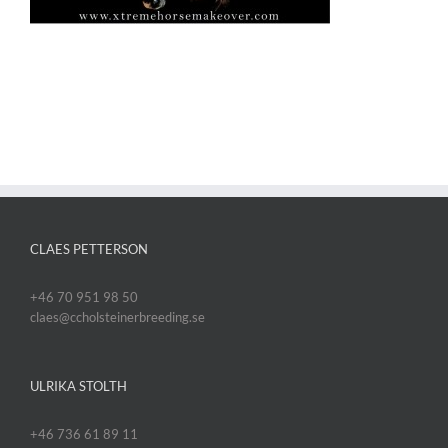
CLAES PETTERSON
+46 70 951 98 50
claes@ccholsteinerbreeding.se
ULRIKA STOLTH
+46 736 61 89 11