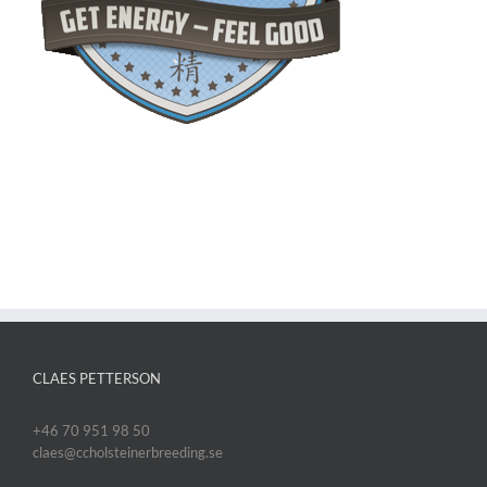
CLAES PETTERSON
+46 70 951 98 50
claes@ccholsteinerbreeding.se