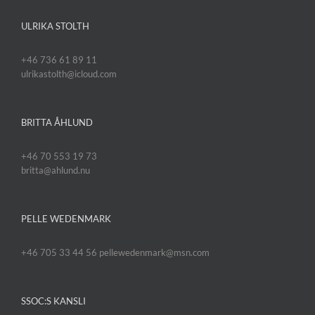
ULRIKA STOLTH
+46 736 61 89 11
ulrikastolth@icloud.com
BRITTA ÅHLUND
+46 70 553 19 73
britta@ahlund.nu
PELLE WEDENMARK
+46 705 33 44 56 pellewedenmark@msn.com
SSOC:S KANSLI