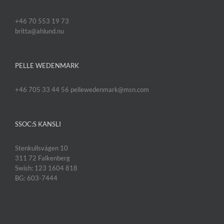
+46 70 553 19 73
britta@ahlund.nu
PELLE WEDENMARK
+46 705 33 44 56 pellewedenmark@msn.com
SSOC:S KANSLI
Stenkullsvägen 10
311 72 Falkenberg
Swish: 123 1604 818
BG: 603-7444