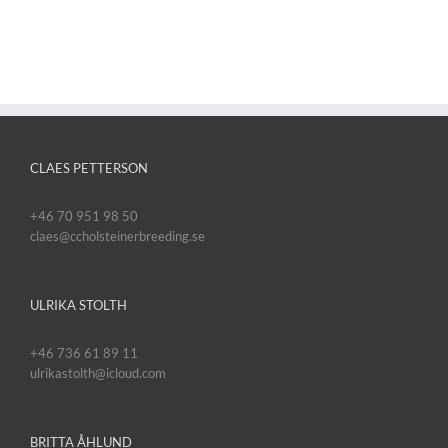
CLAES PETTERSON
+46 70 951 98 50
claes@ccholsteinerbreeding.se
ULRIKA STOLTH
+46 736 61 89 11
ulrikastolth@icloud.com
BRITTA ÅHLUND