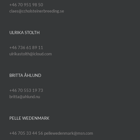
+46 70 951 98 50
claes@ccholsteinerbreeding.se
ULRIKA STOLTH
+46 736 61 89 11
ulrikastolth@icloud.com
BRITTA ÅHLUND
+46 70 553 19 73
britta@ahlund.nu
PELLE WEDENMARK
+46 705 33 44 56 pellewedenmark@msn.com