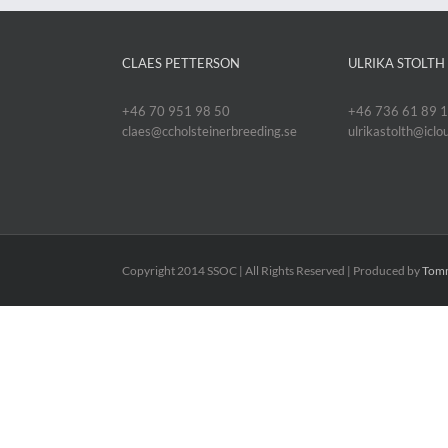
CLAES PETTERSON
ULRIKA STOLTH
+46 70 951 98 50
+46 736 61 89 
claes@ccholsteinerbreeding.se
ulrikastolth@icl
Copyright 2014 SSOC | All Rights Reserved | Produced by
Tomm