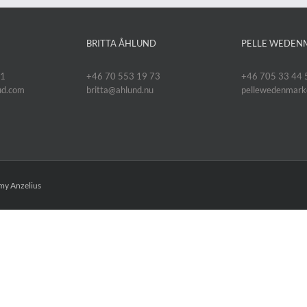
BRITTA ÅHLUND
PELLE WEDEN
11
+46 70 553 19 73
+46 705 33 44 
oud.com
britta@ahlund.nu
pellewedenmar
y Anzelius