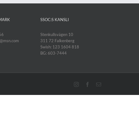
MARK
SSOC:S KANSLI
56
Stenkullsvägen 10
k@msn.com
311 72 Falkenberg
Swish: 123 1604 818
BG: 603-7444
Instagram
Facebook
E-
post