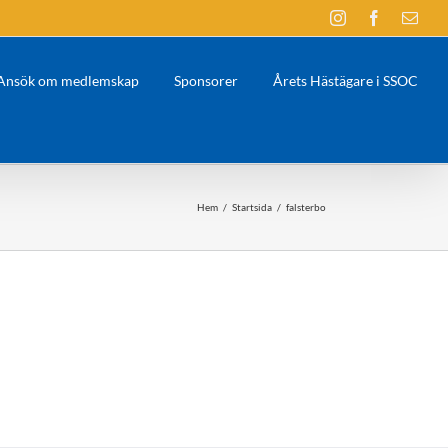
Instagram
Facebook
E-
post
Ansök om medlemskap
Sponsorer
Årets Hästägare i SSOC
Hem
/
Startsida
/
falsterbo