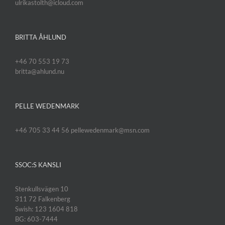
ulrikastolth@icloud.com
BRITTA ÅHLUND
+46 70 553 19 73
britta@ahlund.nu
PELLE WEDENMARK
+46 705 33 44 56 pellewedenmark@msn.com
SSOC:S KANSLI
Stenkullsvägen 10
311 72 Falkenberg
Swish: 123 1604 818
BG: 603-7444