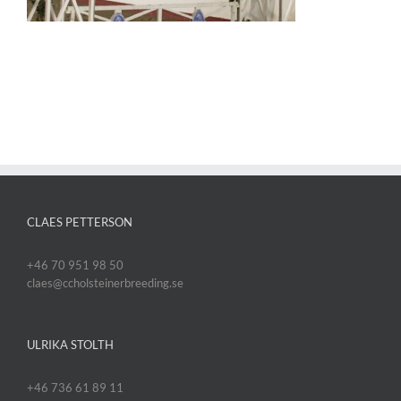
CLAES PETTERSON
+46 70 951 98 50
claes@ccholsteinerbreeding.se
ULRIKA STOLTH
+46 736 61 89 11