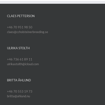
CLAES PETTERSON
+46 70 951 98 50
claes@ccholsteinerbreeding.se
ULRIKA STOLTH
+46 736 61 89 11
ulrikastolth@icloud.com
BRITTA ÅHLUND
+46 70 553 19 73
britta@ahlund.nu