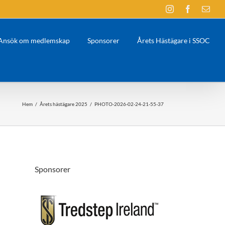
Instagram
Facebook
E-
post
Ansök om medlemskap
Sponsorer
Årets Hästägare i SSOC
Hem
/
Årets hästägare 2025
/
PHOTO-2026-02-24-21-55-37
Sponsorer