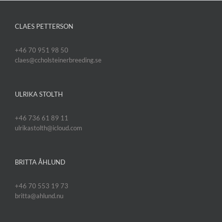
CLAES PETTERSON
+46 70 951 98 50
claes@ccholsteinerbreeding.se
ULRIKA STOLTH
+46 736 61 89 11
ulrikastolth@icloud.com
BRITTA ÅHLUND
+46 70 553 19 73
britta@ahlund.nu