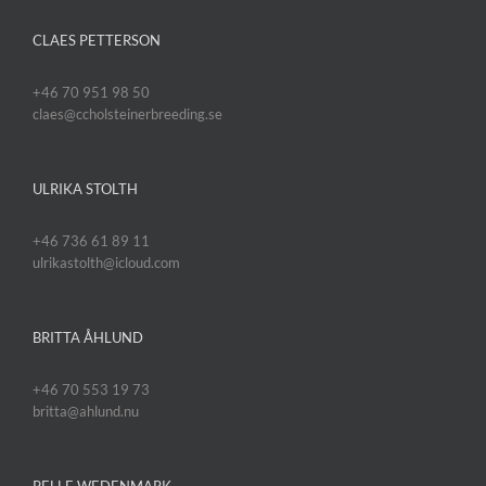
CLAES PETTERSON
+46 70 951 98 50
claes@ccholsteinerbreeding.se
ULRIKA STOLTH
+46 736 61 89 11
ulrikastolth@icloud.com
BRITTA ÅHLUND
+46 70 553 19 73
britta@ahlund.nu
PELLE WEDENMARK