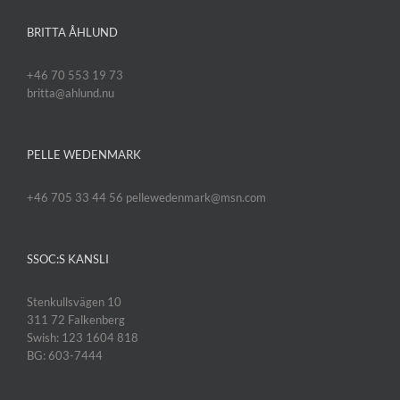
BRITTA ÅHLUND
+46 70 553 19 73
britta@ahlund.nu
PELLE WEDENMARK
+46 705 33 44 56 pellewedenmark@msn.com
SSOC:S KANSLI
Stenkullsvägen 10
311 72 Falkenberg
Swish: 123 1604 818
BG: 603-7444