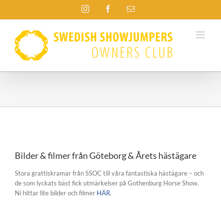
Fortsätt
Instagram
Facebook
E-
till
post
innehållet
Visa
större
Bilder & filmer från Göteborg & Årets hästägare
bild
Stora grattiskramar från SSOC till våra fantastiska hästägare – och
de som lyckats bäst fick utmärkelser på Gothenburg Horse Show.
Ni hittar lite bilder och filmer
HÄR
.