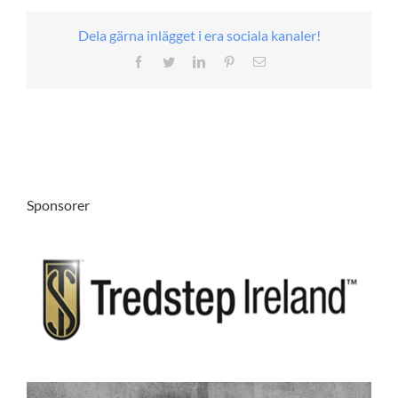
Dela gärna inlägget i era sociala kanaler!
Facebook
Twitter
LinkedIn
Pinterest
E-
post
Sponsorer