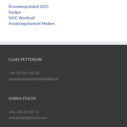
Årsmötesprotokoll 2025
Stadgar
SSOC Wordmall
Ansökningsblankett Medlem
CLAES PETTERSON
+46 70 951 98 50
claes@ccholsteinerbreeding.se
ULRIKA STOLTH
+46 736 61 89 11
ulrikastolth@icloud.com