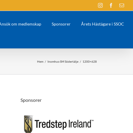
Instagram
Facebook
E-
post
Ansök om medlemskap
Sponsorer
Årets Hästägare i SSOC
Hem
/
Inomhus-SM Södertälje
/
1200×628
Sponsorer