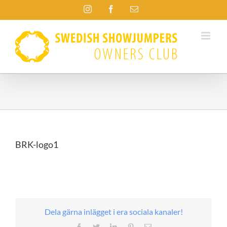
Fortsätt
Instagram
Facebook
E-
till
post
innehållet
BRK-logo1
Dela gärna inlägget i era sociala kanaler!
Facebook
Twitter
LinkedIn
Pinterest
E-