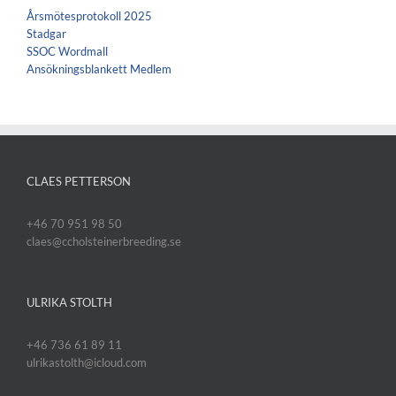
Årsmötesprotokoll 2025
Stadgar
SSOC Wordmall
Ansökningsblankett Medlem
CLAES PETTERSON
+46 70 951 98 50
claes@ccholsteinerbreeding.se
ULRIKA STOLTH
+46 736 61 89 11
ulrikastolth@icloud.com