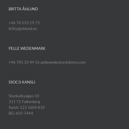
BRITTA ÅHLUND
+46 70 553 19 73
britta@ahlund.nu
PELLE WEDENMARK
+46 705 33 44 56 pellewedenmark@msn.com
SSOC:S KANSLI
Stenkullsvägen 10
311 72 Falkenberg
Swish: 123 1604 818
BG: 603-7444