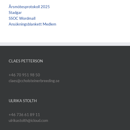
Årsmötesprotokoll 2025
Stadgar
SSOC Wordmall
Ansökningsblankett Medlem
CLAES PETTERSON
+46 70 951 98 50
claes@ccholsteinerbreeding.se
ULRIKA STOLTH
+46 736 61 89 11
ulrikastolth@icloud.com