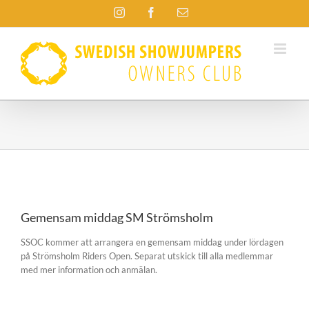
Fortsätt
Instagram
Facebook
E-
till
post
innehållet
Visa
större
Gemensam middag SM Strömsholm
bild
SSOC kommer att arrangera en gemensam middag under lördagen
på Strömsholm Riders Open. Separat utskick till alla medlemmar
med mer information och anmälan.