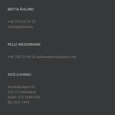
BRITTA ÅHLUND
+46 70 553 19 73
britta@ahlund.nu
PELLE WEDENMARK
+46 705 33 44 56 pellewedenmark@msn.com
SSOC:S KANSLI
Stenkullsvägen 10
311 72 Falkenberg
Swish: 123 1604 818
BG: 603-7444