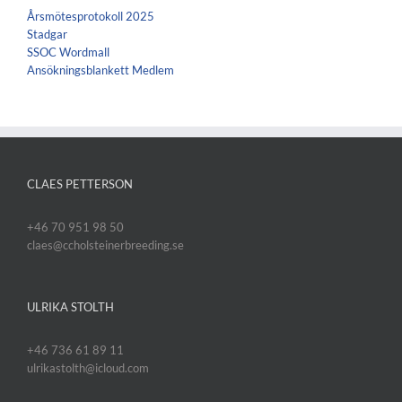
Årsmötesprotokoll 2025
Stadgar
SSOC Wordmall
Ansökningsblankett Medlem
CLAES PETTERSON
+46 70 951 98 50
claes@ccholsteinerbreeding.se
ULRIKA STOLTH
+46 736 61 89 11
ulrikastolth@icloud.com