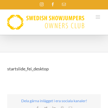
Fortsätt
Instagram
Facebook
E-
till
post
innehållet
startslide_fei_desktop
Dela gärna inlägget i era sociala kanaler!
Facebook
Twitter
LinkedIn
Pinterest
E-