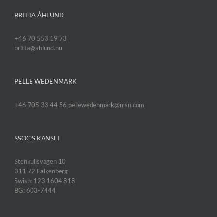
BRITTA ÅHLUND
+46 70 553 19 73
britta@ahlund.nu
PELLE WEDENMARK
+46 705 33 44 56 pellewedenmark@msn.com
SSOC:S KANSLI
Stenkullsvägen 10
311 72 Falkenberg
Swish: 123 1604 818
BG: 603-7444