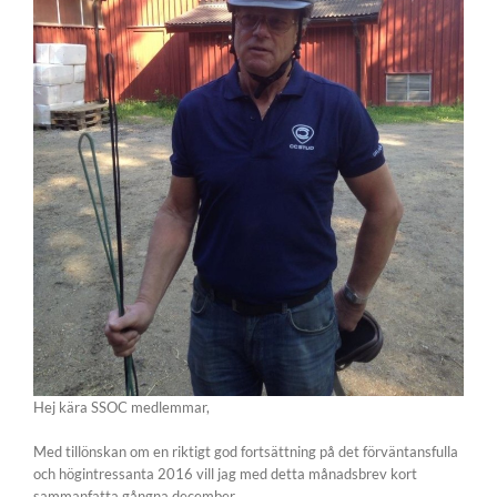
Hej kära SSOC medlemmar,
Med tillönskan om en riktigt god fortsättning på det förväntansfulla
och högintressanta 2016 vill jag med detta månadsbrev kort
sammanfatta gångna december.