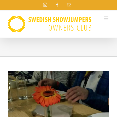
Fortsätt
Instagram
Facebook
E-
till
post
innehållet
Visa
större
bild