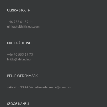
ULRIKA STOLTH
+46 736 61 89 11
ulrikastolth@icloud.com
BRITTA ÅHLUND
+46 70 553 19 73
britta@ahlund.nu
PELLE WEDENMARK
+46 705 33 44 56 pellewedenmark@msn.com
SSOC:S KANSLI