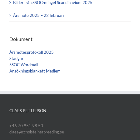
Bilder från SSOC-mingel Scandinavium 2025
Årsmöte 2025 – 22 februari
Dokument
Årsmötesprotokoll 2025
Stadgar
SSOC Wordmall
Ansökningsblankett Medlem
CLAES PETTERSON
+46 70 951 98 50
claes@ccholsteinerbreeding.se