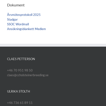
Dokument
Årsmötesprotokoll 2025
Stadgar
SSOC Wordmall
Ansökningsblankett Medlem
CLAES PETTERSON
+46 70 951 98 50
claes@ccholsteinerbreeding.se
ULRIKA STOLTH
+46 736 61 89 11