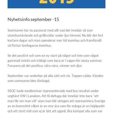
Nyhetsinfo september -15
Sommaren har nu passerat med allt vad det innebär så som
utomhustävlande och grillkvällar under ljus himmel. Nu blir det fort
kortare dagar och man spenderar mer tid inomhus och framförallt
så flyttar tävlingarna inomhus.
Se det positivt och som en ny start på något och inte som något
gammalt mörkt och tråkigt som bara är i vägen för nästa sommar.
Focusera på det positiva, våra nära, vänner och djur.
September var underbar på alla sätt och vis. Toppen väder. Kändes
som sommaren blev förlängd.
SSOC hade medlemmar representerade med bra resultat under
unghäst VW i Lanaken. Att få deltaga där innebär inte bara ”att
man får om man vill” utan man blir uttagen att representera Sverige
av en kommitté vilket är en stor ära som för många är en höjdpunkt
och ett stort mål som ej är lätt att uppnå. Bra kämpat alla som var