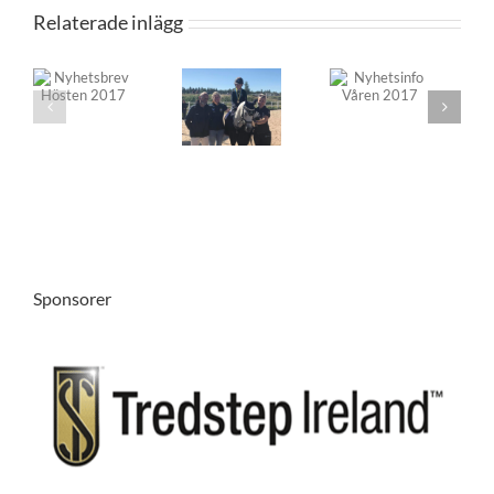
Relaterade inlägg
sbrev
Nyhetsinfo
Nyhetsbrev
Nyhetsinfo
en
Våren
Sommaren
vintern
7
2017
2017
-16
Sponsorer