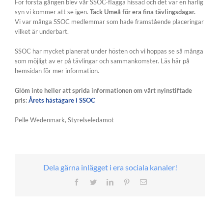
För första gången blev vår SSOC-flagga hissad och det var en härlig
syn vi kommer att se igen.
Tack Umeå för era fina tävlingsdagar.
Vi var många SSOC medlemmar som hade framstående placeringar
vilket är underbart.
SSOC har mycket planerat under hösten och vi hoppas se så många
som möjligt av er på tävlingar och sammankomster. Läs här på
hemsidan för mer information.
Glöm inte heller att sprida informationen om vårt nyinstiftade
pris:
Årets hästägare i SSOC
Pelle Wedenmark, Styrelseledamot
Dela gärna inlägget i era sociala kanaler!
Facebook
Twitter
LinkedIn
Pinterest
E-
post