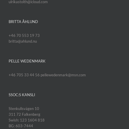
ulrikastolth@icloud.com
BRITTA ÅHLUND
+46 70 553 19 73
britta@ahlund.nu
PELLE WEDENMARK
+46 705 33 44 56 pellewedenmark@msn.com
SSOC:S KANSLI
Stenkullsvägen 10
311 72 Falkenberg
Swish: 123 1604 818
BG: 603-7444