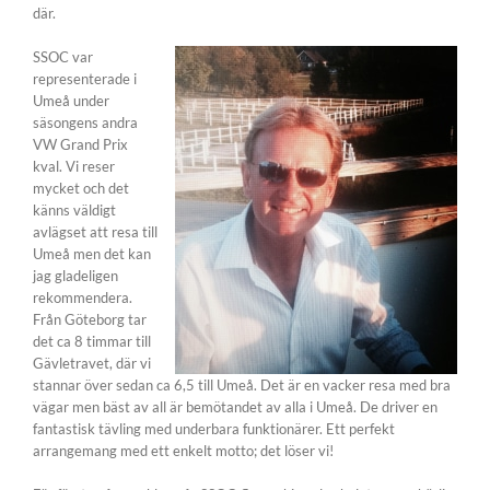
där.
SSOC var
representerade i
Umeå under
säsongens andra
VW Grand Prix
kval. Vi reser
mycket och det
känns väldigt
avlägset att resa till
Umeå men det kan
jag gladeligen
rekommendera.
Från Göteborg tar
det ca 8 timmar till
Gävletravet, där vi
stannar över sedan ca 6,5 till Umeå. Det är en vacker resa med bra
vägar men bäst av all är bemötandet av alla i Umeå. De driver en
fantastisk tävling med underbara funktionärer. Ett perfekt
arrangemang med ett enkelt motto; det löser vi!