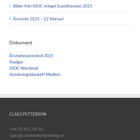
Bilder från SSOC-mingel Scandinavium 2025
Årsmöte 2025 – 22 februari
Dokument
Årsmötesprotokoll 2025
Stadgar
SSOC Wordmall
Ansökningsblankett Medlem
CLAES PETTERSON
+46 70 951 98 50
claes@ccholsteinerbreeding.se