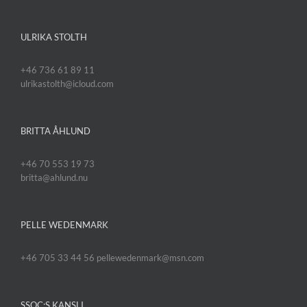
ULRIKA STOLTH
+46 736 61 89 11
ulrikastolth@icloud.com
BRITTA ÅHLUND
+46 70 553 19 73
britta@ahlund.nu
PELLE WEDENMARK
+46 705 33 44 56 pellewedenmark@msn.com
SSOC:S KANSLI