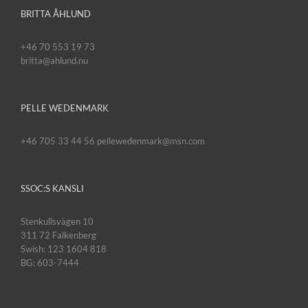
BRITTA ÅHLUND
+46 70 553 19 73
britta@ahlund.nu
PELLE WEDENMARK
+46 705 33 44 56 pellewedenmark@msn.com
SSOC:S KANSLI
Stenkullsvägen 10
311 72 Falkenberg
Swish: 123 1604 818
BG: 603-7444