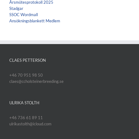
Årsmötesprotokoll 2025
Stadgar
SSOC Wordmall
Ansökningsblankett Medlem
CLAES PETTERSON
+46 70 951 98 50
claes@ccholsteinerbreeding.se
ULRIKA STOLTH
+46 736 61 89 11
ulrikastolth@icloud.com