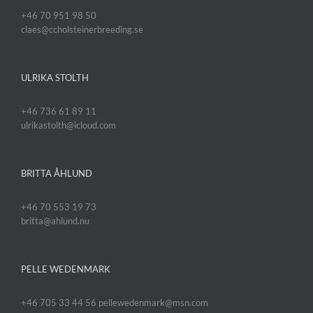
+46 70 951 98 50
claes@ccholsteinerbreeding.se
ULRIKA STOLTH
+46 736 61 89 11
ulrikastolth@icloud.com
BRITTA ÅHLUND
+46 70 553 19 73
britta@ahlund.nu
PELLE WEDENMARK
+46 705 33 44 56 pellewedenmark@msn.com