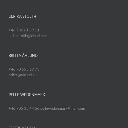
ULRIKA STOLTH
+46 736 61 89 11
ulrikastolth@icloud.com
BRITTA ÅHLUND
+46 70 553 19 73
britta@ahlund.nu
PELLE WEDENMARK
+46 705 33 44 56 pellewedenmark@msn.com
SSOC:S KANSLI