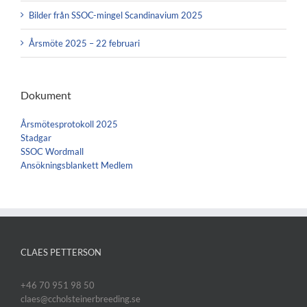
Bilder från SSOC-mingel Scandinavium 2025
Årsmöte 2025 – 22 februari
Dokument
Årsmötesprotokoll 2025
Stadgar
SSOC Wordmall
Ansökningsblankett Medlem
CLAES PETTERSON
+46 70 951 98 50
claes@ccholsteinerbreeding.se