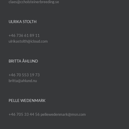
claes@ccholsteinerbreeding.se
ULRIKA STOLTH
+46 736 61 89 11
ulrikastolth@icloud.com
BRITTA ÅHLUND
+46 70 553 19 73
britta@ahlund.nu
PELLE WEDENMARK
+46 705 33 44 56 pellewedenmark@msn.com