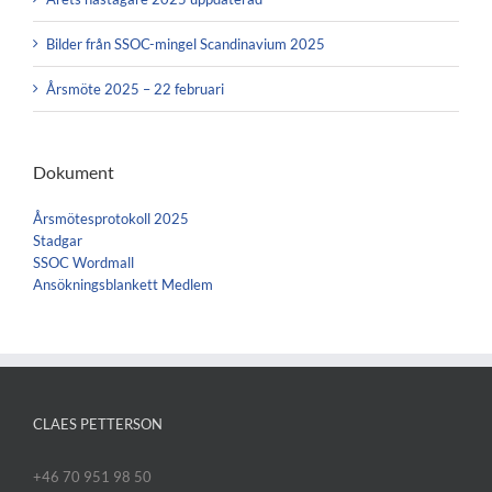
Bilder från SSOC-mingel Scandinavium 2025
Årsmöte 2025 – 22 februari
Dokument
Årsmötesprotokoll 2025
Stadgar
SSOC Wordmall
Ansökningsblankett Medlem
CLAES PETTERSON
+46 70 951 98 50