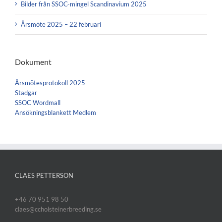
Bilder från SSOC-mingel Scandinavium 2025
Årsmöte 2025 – 22 februari
Dokument
Årsmötesprotokoll 2025
Stadgar
SSOC Wordmall
Ansökningsblankett Medlem
CLAES PETTERSON
+46 70 951 98 50
claes@ccholsteinerbreeding.se