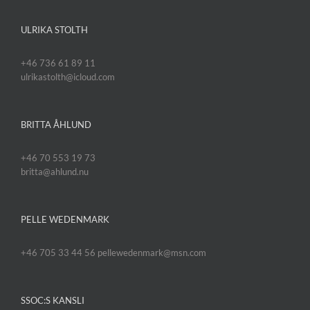
ULRIKA STOLTH
+46 736 61 89 11
ulrikastolth@icloud.com
BRITTA ÅHLUND
+46 70 553 19 73
britta@ahlund.nu
PELLE WEDENMARK
+46 705 33 44 56 pellewedenmark@msn.com
SSOC:S KANSLI