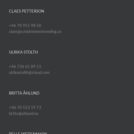
CLAES PETTERSON
+46 70 951 98 50
claes@ccholsteinerbreeding.se
ULRIKA STOLTH
+46 736 61 89 11
ulrikastolth@icloud.com
BRITTA ÅHLUND
+46 70 553 19 73
britta@ahlund.nu
PELLE WEDENMARK