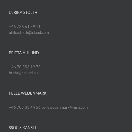
ULRIKA STOLTH
+46 736 61 89 11
ulrikastolth@icloud.com
BRITTA ÅHLUND
+46 70 553 19 73
britta@ahlund.nu
PELLE WEDENMARK
+46 705 33 44 56 pellewedenmark@msn.com
SSOC:S KANSLI