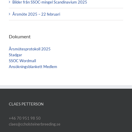
Bilder från SSOC-mingel Scandinavium 2025
Årsmöte 2025 – 22 februari
Dokument
Årsmötesprotokoll 2025
Stadgar
SSOC Wordmall
Ansökningsblankett Medlem
CLAES PETTERSON
+46 70 951 98 50
claes@ccholsteinerbreeding.se