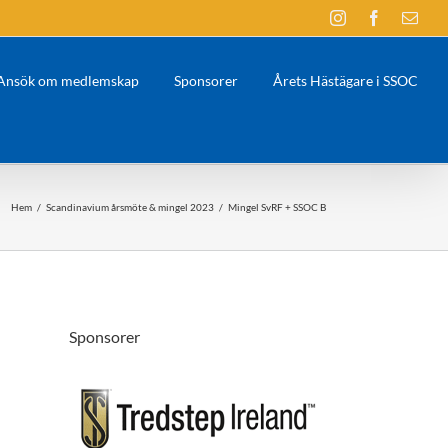
Instagram
Facebook
E-
post
Ansök om medlemskap
Sponsorer
Årets Hästägare i SSOC
Hem
/
Scandinavium årsmöte & mingel 2023
/
Mingel SvRF + SSOC B
Sponsorer