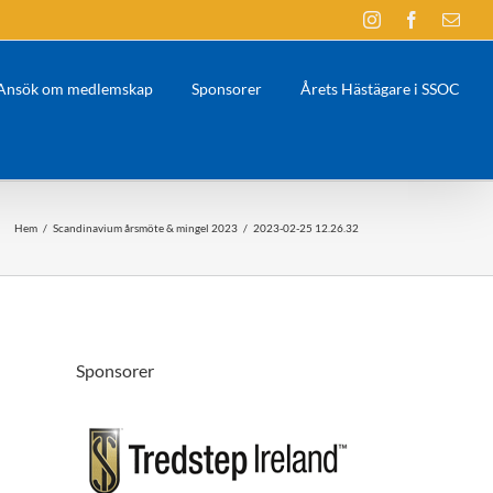
Instagram
Facebook
E-
post
Ansök om medlemskap
Sponsorer
Årets Hästägare i SSOC
Hem
/
Scandinavium årsmöte & mingel 2023
/
2023-02-25 12.26.32
Sponsorer