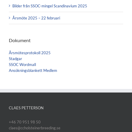
Bilder från SSOC-mingel Scandinavium 2025
Årsmöte 2025 – 22 februari
Dokument
Årsmötesprotokoll 2025
Stadgar
SSOC Wordmall
Ansökningsblankett Medlem
CLAES PETTERSON
+46 70 951 98 50
claes@ccholsteinerbreeding.se