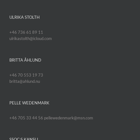
ULRIKA STOLTH
+46 736 61 89 11
ulrikastolth@icloud.com
BRITTA ÅHLUND
+46 70 553 19 73
britta@ahlund.nu
PELLE WEDENMARK
+46 705 33 44 56 pellewedenmark@msn.com
SSOC:S KANSLI