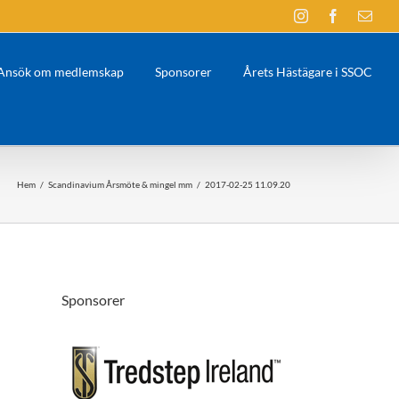
Instagram
Facebook
E-
post
Ansök om medlemskap
Sponsorer
Årets Hästägare i SSOC
Hem
/
Scandinavium Årsmöte & mingel mm
/
2017-02-25 11.09.20
Sponsorer