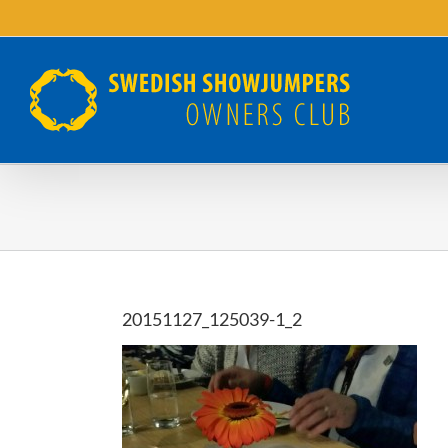
Fortsätt
till
innehållet
20151127_125039-1_2