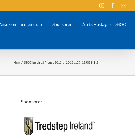
Instagram
Facebook
E-
post
Ansök om medlemskap
Sponsorer
Årets Hästägare i SSOC
Hem
/
SSOC-lunch på friends 2015
/
20151127_125039-1_2
Sponsorer