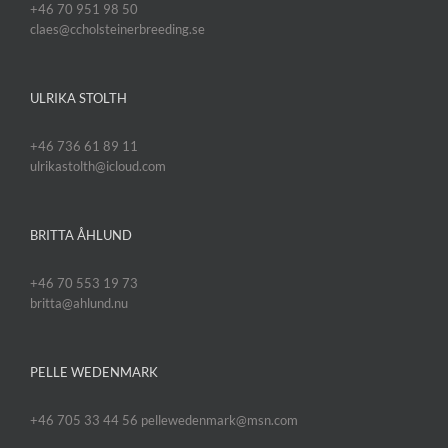
+46 70 951 98 50
claes@ccholsteinerbreeding.se
ULRIKA STOLTH
+46 736 61 89 11
ulrikastolth@icloud.com
BRITTA ÅHLUND
+46 70 553 19 73
britta@ahlund.nu
PELLE WEDENMARK
+46 705 33 44 56 pellewedenmark@msn.com