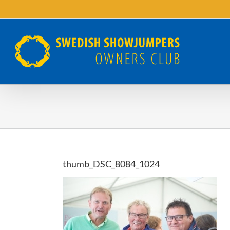
Fortsätt
till
innehållet
thumb_DSC_8084_1024