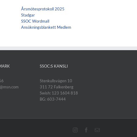
Årsmötesprotokoll 2025
Stadgar
SSOC Wordmall
Ansökningsblankett Medlem
MARK
SSOC:S KANSLI
56
Stenkullsvägen 10
k@msn.com
311 72 Falkenberg
Swish: 123 1604 818
BG: 603-7444
Instagram
Facebook
E-
post