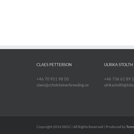
CLAES PETTERSON
ULRIKA STOLTH
+46 70 951 98 50
+46 736 61 89 
claes@ccholsteinerbreeding.se
ulrikastolth@icl
Copyright 2014 SSOC | All Rights Reserved | Produced by
Tomm