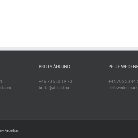
BRITTA ÅHLUND
PELLE WEDEN
11
+46 70 553 19 73
+46 705 33 44 
oud.com
britta@ahlund.nu
pellewedenmar
y Anzelius