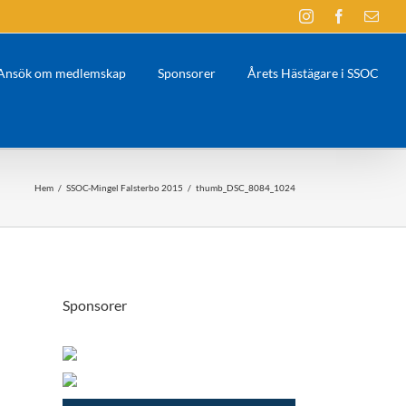
Instagram
Facebook
E-
post
Ansök om medlemskap
Sponsorer
Årets Hästägare i SSOC
Hem
/
SSOC-Mingel Falsterbo 2015
/
thumb_DSC_8084_1024
Sponsorer