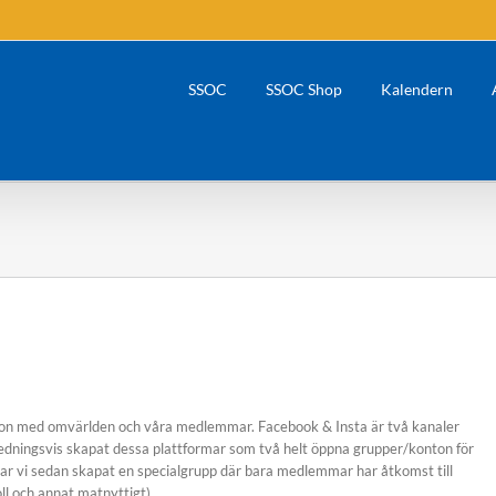
SSOC
SSOC Shop
Kalendern
tion med omvärlden och våra medlemmar. Facebook & Insta är två kanaler
inledningsvis skapat dessa plattformar som två helt öppna grupper/konton för
ar vi sedan skapat en specialgrupp där bara medlemmar har åtkomst till
ll och annat matnyttigt).