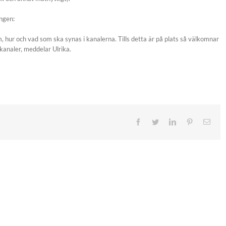
ingen:
 hur och vad som ska synas i kanalerna. Tills detta är på plats så välkomnar
 kanaler, meddelar Ulrika.
Facebook
Twitter
LinkedIn
Pinterest
E-
post