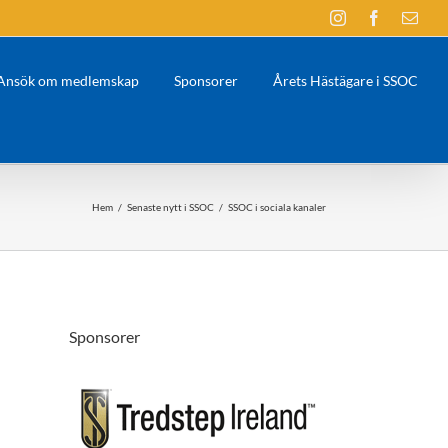
Instagram
Facebook
E-
post
Ansök om medlemskap
Sponsorer
Årets Hästägare i SSOC
Hem
/
Senaste nytt i SSOC
/
SSOC i sociala kanaler
Sponsorer