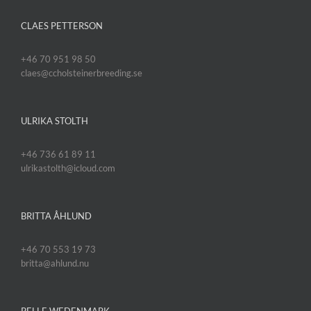
CLAES PETTERSON
+46 70 951 98 50
claes@ccholsteinerbreeding.se
ULRIKA STOLTH
+46 736 61 89 11
ulrikastolth@icloud.com
BRITTA ÅHLUND
+46 70 553 19 73
britta@ahlund.nu
PELLE WEDENMARK