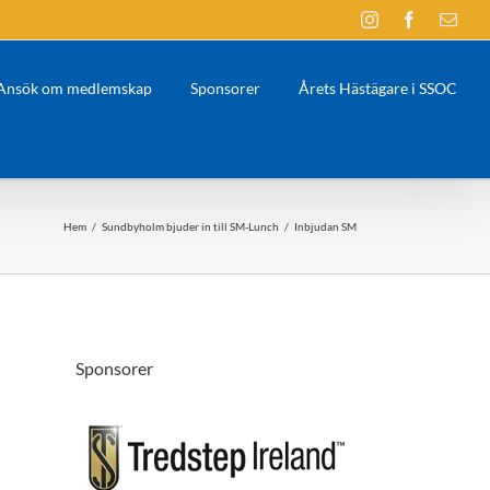
Instagram
Facebook
E-
post
Ansök om medlemskap
Sponsorer
Årets Hästägare i SSOC
Hem
/
Sundbyholm bjuder in till SM-Lunch
/
Inbjudan SM
Sponsorer