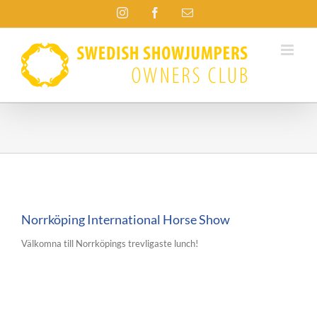
Fortsätt
Instagram
Facebook
E-
till
post
innehållet
Norrköping International Horse Show
Välkomna till Norrköpings trevligaste lunch!