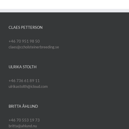
CLAES PETTERSON
+46 70 951 98 50
claes@ccholsteinerbreeding.se
ULRIKA STOLTH
+46 736 61 89 11
ulrikastolth@icloud.com
BRITTA ÅHLUND
+46 70 553 19 73
britta@ahlund.nu